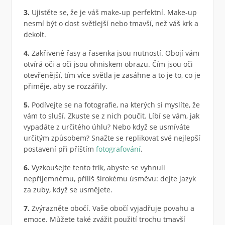
3.
Ujistěte se, že je váš make-up perfektní. Make-up
nesmí být o dost světlejší nebo tmavší, než váš krk a
dekolt.
4.
Zakřivené řasy a řasenka jsou nutností. Obojí vám
otvírá oči a oči jsou ohniskem obrazu. Čím jsou oči
otevřenější, tím více světla je zasáhne a to je to, co je
přiměje, aby se rozzářily.
5.
Podívejte se na fotografie, na kterých si myslíte, že
vám to sluší. Zkuste se z nich poučit. Líbí se vám, jak
vypadáte z určitého úhlu? Nebo když se usmíváte
určitým způsobem? Snažte se replikovat své nejlepší
postavení při příštím
fotografování
.
6.
Vyzkoušejte tento trik, abyste se vyhnuli
nepříjemnému, příliš širokému úsměvu: dejte jazyk
za zuby, když se usmějete.
7.
Zvýrazněte obočí. Vaše obočí vyjadřuje povahu a
emoce. Můžete také zvážit použití trochu tmavší