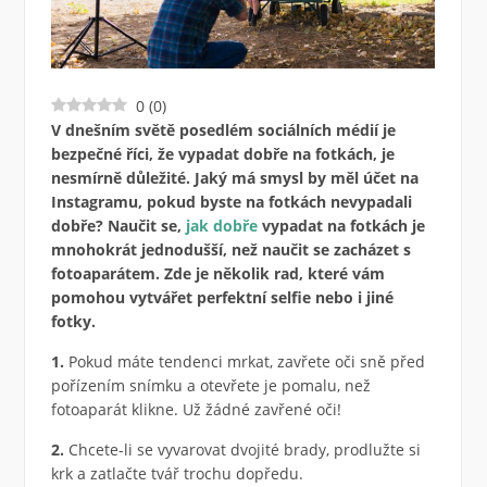
0
(
0
)
V dnešním světě posedlém sociálních médií je
bezpečné říci, že vypadat dobře na fotkách, je
nesmírně důležité. Jaký má smysl by měl účet na
Instagramu, pokud byste na fotkách nevypadali
dobře? Naučit se,
jak dobře
vypadat na fotkách je
mnohokrát jednodušší, než naučit se zacházet s
fotoaparátem. Zde je několik rad, které vám
pomohou vytvářet perfektní selfie nebo i jiné
fotky.
1.
Pokud máte tendenci mrkat, zavřete oči sně před
pořízením snímku a otevřete je pomalu, než
fotoaparát klikne. Už žádné zavřené oči!
2.
Chcete-li se vyvarovat dvojité brady, prodlužte si
krk a zatlačte tvář trochu dopředu.