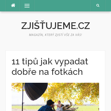
Přeskočit
Menu
na
obsah
ZJIŠŤUJEME.CZ
MAGAZÍN, KTERÝ ZJISTÍ VŠE ZA VÁS!
11 tipů jak vypadat
dobře na fotkách